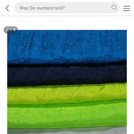
2
/
4