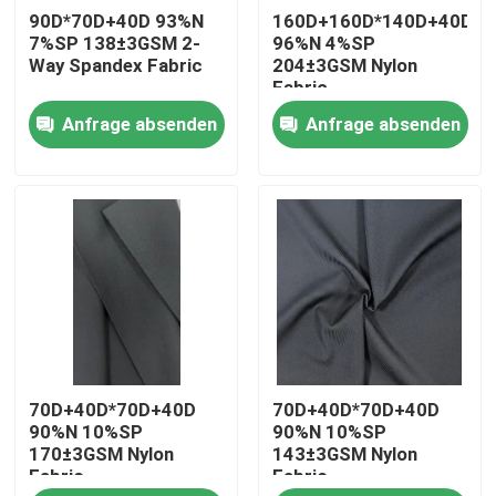
90D*70D+40D 93%N
160D+160D*140D+40D+1
7%SP 138±3GSM 2-
96%N 4%SP
Fabrik Tour
Way Spandex Fabric
204±3GSM Nylon
Fabric
Anfrage absenden
Anfrage absenden
Qualitätskontrolle
Kontakt
Nachrichten
Alle Fälle
70D+40D*70D+40D
70D+40D*70D+40D
Polyester-Gedächtnis-Gewebe
90%N 10%SP
90%N 10%SP
170±3GSM Nylon
143±3GSM Nylon
Fabric
Fabric
Polyester-Taft-Gewebe