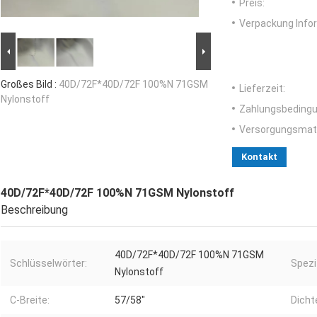
Preis:
Verpackung Info
Großes Bild :
40D/72F*40D/72F 100%N 71GSM
Lieferzeit:
Nylonstoff
Zahlungsbedingu
Versorgungsmater
Kontakt
40D/72F*40D/72F 100%N 71GSM Nylonstoff
Beschreibung
40D/72F*40D/72F 100%N 71GSM
Schlüsselwörter:
Spezi
Nylonstoff
C-Breite:
57/58"
Dicht