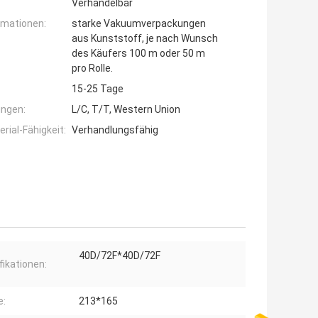
Verhandelbar
rmationen:
starke Vakuumverpackungen
aus Kunststoff, je nach Wunsch
des Käufers 100 m oder 50 m
pro Rolle.
15-25 Tage
ngen:
L/C, T/T, Western Union
ial-Fähigkeit:
Verhandlungsfähig
40D/72F*40D/72F
fikationen:
e:
213*165