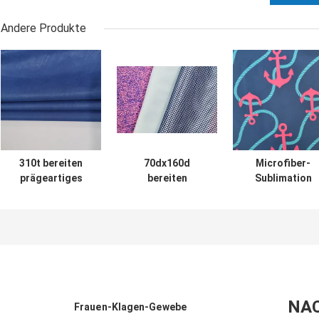
Andere Produkte
310t bereiten
70dx160d
Microfiber-
prägeartiges
bereiten
Sublimation
Gewebe des
prägeartigen
druckte Ebene
Gewebe-40dX40d
Nylontaft 310t
des Gewebe-105
100% Nylontaft
des Gewebe-100%
110gsm Peache
auf
auf
NA
Frauen-Klagen-Gewebe