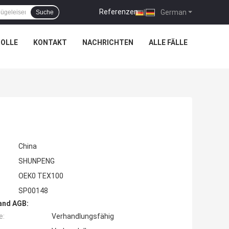
Referenzen
|
German
Suche
OLLE
KONTAKT
NACHRICHTEN
ALLE FÄLLE
China
SHUNPENG
OEK0 TEX100
SP00148
and AGB:
e:
Verhandlungsfähig