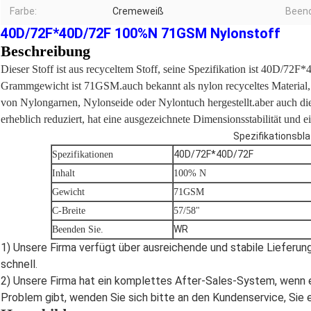
Farbe:
Cremeweiß
Beend
40D/72F*40D/72F 100%N 71GSM Nylonstoff
Beschreibung
Dieser Stoff ist aus recyceltem Stoff, seine Spezifikation ist 40D/7
Grammgewicht ist 71GSM.auch bekannt als nylon recyceltes Material,
von Nylongarnen, Nylonseide oder Nylontuch hergestellt.aber auch 
erheblich reduziert, hat eine ausgezeichnete Dimensionsstabilität und 
Spezifikationsbla
40D/72F*40D/72F
Spezifikationen
Inhalt
100% N
Gewicht
71GSM
C-Breite
57/58"
WR
Beenden Sie.
1) Unsere Firma verfügt über ausreichende und stabile Lieferung
schnell
.
2) Unsere Firma hat ein komplettes After-Sales-System, wenn e
Problem gibt, wenden Sie sich bitte an den Kundenservice, Sie 