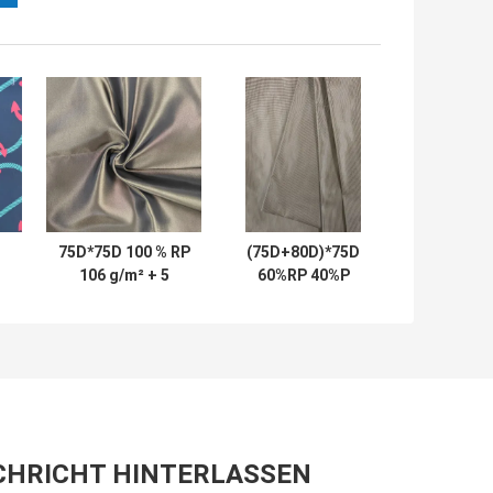
75D*75D 100 % RP
(75D+80D)*75D
106 g/m² + 5
60%RP 40%P
Recycling-
105±5GSM
-
Gewebe
RECYCLE NEW
d
FABRIC
CHRICHT HINTERLASSEN