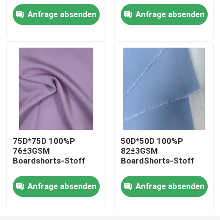
Anfrage absenden
Anfrage absenden
Fabrik Tour
Qualitätskontrolle
Kontakt
Nachrichten
75D*75D 100%P
50D*50D 100%P
76±3GSM
82±3GSM
Alle Fälle
Boardshorts-Stoff
BoardShorts-Stoff
Polyester-Gedächtnis-Gewebe
Anfrage absenden
Anfrage absenden
Polyester-Taft-Gewebe