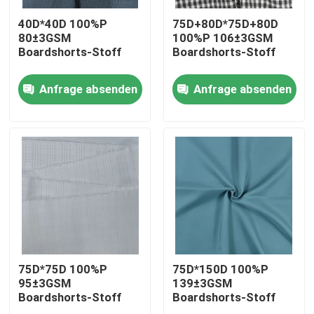
40D*40D 100%P
75D+80D*75D+80D
80±3GSM
100%P 106±3GSM
Boardshorts-Stoff
Boardshorts-Stoff
Anfrage absenden
Anfrage absenden
Startseite
Produkte
75D*75D 100%P
75D*150D 100%P
95±3GSM
139±3GSM
Boardshorts-Stoff
Boardshorts-Stoff
Über uns