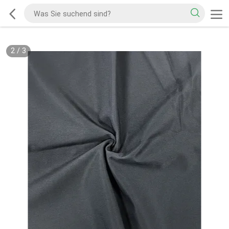
2
/
3