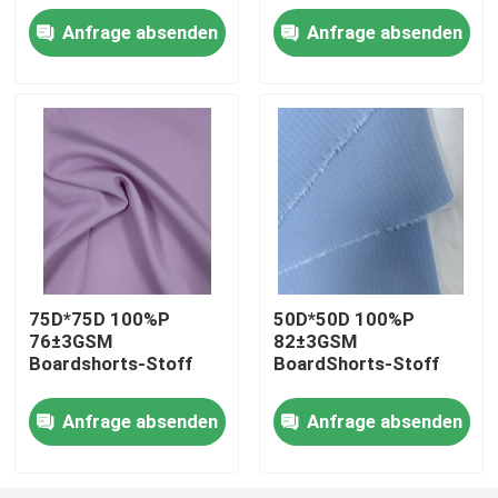
Anfrage absenden
Anfrage absenden
Fabrik Tour
Qualitätskontrolle
Kontakt
Nachrichten
75D*75D 100%P
50D*50D 100%P
76±3GSM
82±3GSM
Alle Fälle
Boardshorts-Stoff
BoardShorts-Stoff
Polyester-Gedächtnis-Gewebe
Anfrage absenden
Anfrage absenden
Polyester-Taft-Gewebe