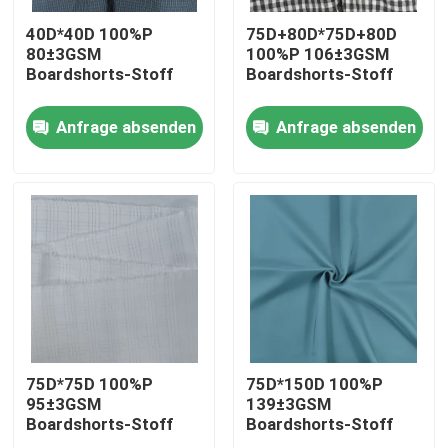
40D*40D 100%P
75D+80D*75D+80D
80±3GSM
100%P 106±3GSM
Boardshorts-Stoff
Boardshorts-Stoff
Anfrage absenden
Anfrage absenden
Startseite
Produkte
75D*75D 100%P
75D*150D 100%P
95±3GSM
139±3GSM
Boardshorts-Stoff
Boardshorts-Stoff
Über uns