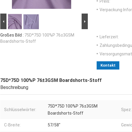
Preis:
Verpackung Info
Großes Bild :
75D*75D 100%P 76±3GSM
Lieferzeit:
Boardshorts-Stoff
Zahlungsbedingu
Versorgungsmater
Kontakt
75D*75D 100%P 76±3GSM Boardshorts-Stoff
Beschreibung
75D*75D 100%P 76±3GSM
Schlüsselwörter:
Spez:
Boardshorts-Stoff
C-Breite:
57/58"
Gewic