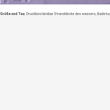
,
Größe und Tag:
Druckbeständige Stranddecke des wassers
Badetuc
schnelle trockene Sandtuchdecke
Kontaktdaten
SUZHOU SHUNPENG TEXTILE CO.,LTD
Senden Sie
Ansprechpartner:
Sunshine
Telefon:
13912758768
Andere Produkte