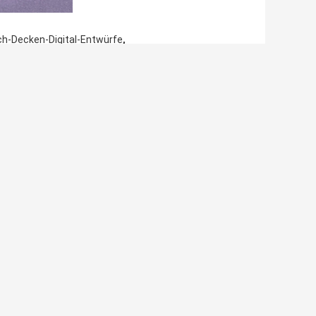
,
h-Decken-Digital-Entwürfe
 Ihre Anfrage direkt an uns
(
0
/ 3000)