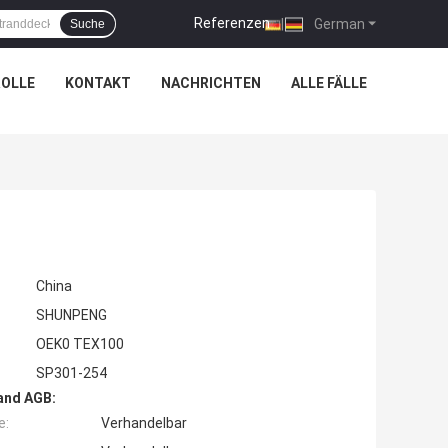
Referenzen
|
German
Suche
OLLE
KONTAKT
NACHRICHTEN
ALLE FÄLLE
China
SHUNPENG
OEK0 TEX100
SP301-254
and AGB:
e:
Verhandelbar