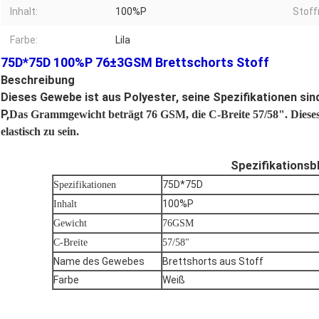
Inhalt:
100%P
Stof
Farbe:
Lila
75D*75D 100%P 76±3GSM Brettschorts Stoff
Beschreibung
Dieses Gewebe ist aus Polyester, seine Spezifikationen si
P,
Das Grammgewicht beträgt 76 GSM, die C-Breite 57/58".
Diese
elastisch zu sein.
Spezifikationsb
75D*75D
Spezifikationen
100%P
Inhalt
Gewicht
76GSM
C-Breite
57/58"
Name des Gewebes
Brettshorts aus Stoff
Farbe
Weiß