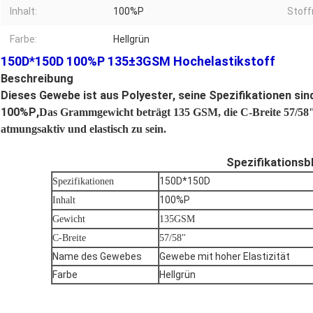
Inhalt:
100%P
Stof
Farbe:
Hellgrün
150D*150D 100%P 135±3GSM Hochelastikstoff
Beschreibung
Dieses Gewebe ist aus Polyester, seine Spezifikationen si
100%P
,
Das Grammgewicht beträgt 135 GSM, die C-Breite 57/58"
atmungsaktiv und elastisch zu sein.
Spezifikationsb
150D*150D
Spezifikationen
100%P
Inhalt
Gewicht
135GSM
C-Breite
57/58"
Name des Gewebes
Gewebe mit hoher Elastizität
Farbe
Hellgrün