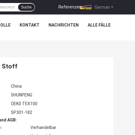
Referenzen
|
German
Suche
OLLE
KONTAKT
NACHRICHTEN
ALLE FÄLLE
 Stoff
China
SHUNPENG
OEK0 TEX100
SP301-182
and AGB:
e:
Verhandelbar