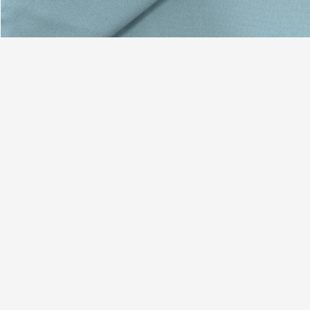
,
Größe und Tag:
die Kleidungs-Gewebe Pigment Männer
Nylongewebe
gestricktes Veloursleder-Polyester-Gewebe
Kontaktdaten
SUZHOU SHUNPENG TEXTILE CO.,LTD
Senden Sie
Ansprechpartner:
Sunshine
Telefon:
13912758768