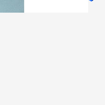
,
 PUs beschichtendes Baumwoll
 Ihre Anfrage direkt an uns