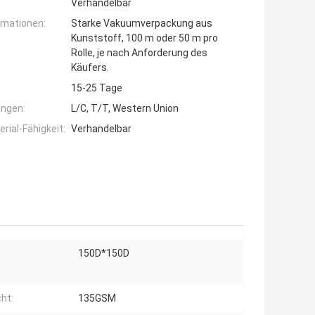
Verhandelbar
rmationen:
Starke Vakuumverpackung aus
Kunststoff, 100 m oder 50 m pro
Rolle, je nach Anforderung des
Käufers.
15-25 Tage
ngen:
L/C, T/T, Western Union
ial-Fähigkeit:
Verhandelbar
150D*150D
ht:
135GSM