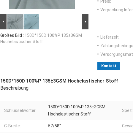
Preis:
Verpackung Info
Großes Bild :
150D*150D 100%P 135±3GSM
Lieferzeit:
Hochelastischer Stoff
Zahlungsbedingu
Versorgungsmater
Kontakt
150D*150D 100%P 135±3GSM Hochelastischer Stoff
Beschreibung
150D*150D 100%P 135±3GSM
Schlüsselwörter:
Spez:
Hochelastischer Stoff
C-Breite:
57/58"
Gewic